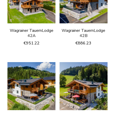
Wagrainer TauernLodge
Wagrainer TauernLodge
42A
42B
€
951.22
€
886.23