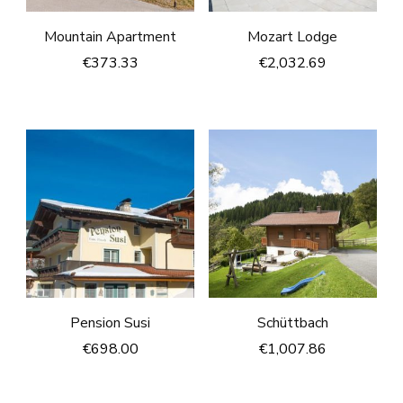
Mountain Apartment
Mozart Lodge
€
373.33
€
2,032.69
Pension Susi
Schüttbach
€
698.00
€
1,007.86