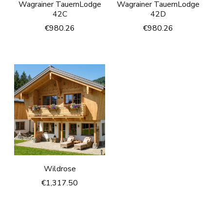
Wagrainer TauernLodge
Wagrainer TauernLodge
42C
42D
€
980.26
€
980.26
Wildrose
€
1,317.50