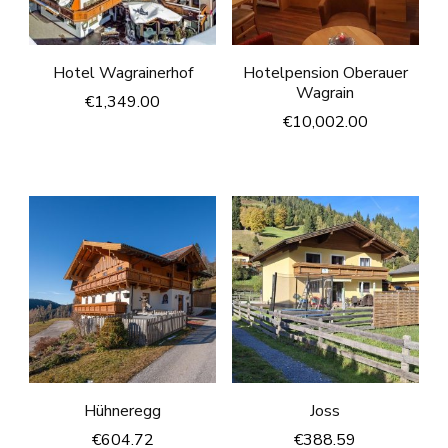
Hotel Wagrainerhof
Hotelpension Oberauer
Wagrain
€
1,349.00
€
10,002.00
Hühneregg
Joss
€
604.72
€
388.59