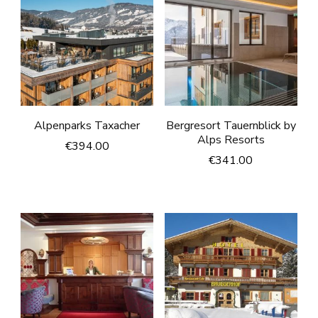
Alpenparks Taxacher
Bergresort Tauernblick by
Alps Resorts
€
394.00
€
341.00