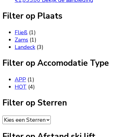
€
1,035.00
Bekijk de aanbieding
Filter op Plaats
Fließ
(1)
Zams
(1)
Landeck
(3)
Filter op Accomodatie Type
APP
(1)
HOT
(4)
Filter op Sterren
Filter op Afstand ski lift