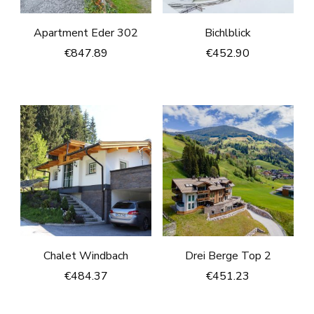
Apartment Eder 302
Bichlblick
€
847.89
€
452.90
Chalet Windbach
Drei Berge Top 2
€
484.37
€
451.23