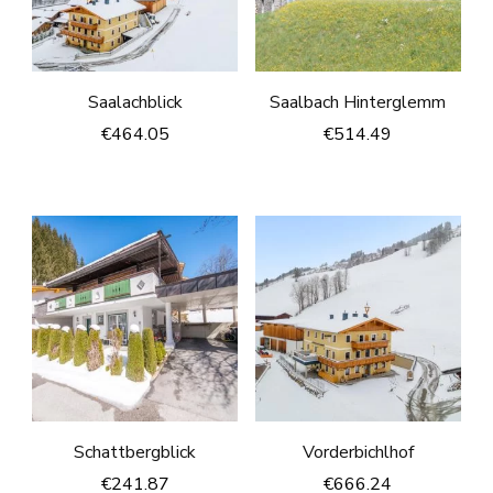
Saalachblick
Saalbach Hinterglemm
€
464.05
€
514.49
Schattbergblick
Vorderbichlhof
€
241.87
€
666.24