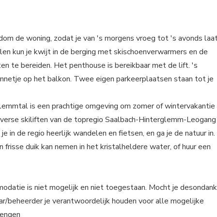
om de woning, zodat je van 's morgens vroeg tot 's avonds laa
llen kun je kwijt in de berging met skischoenverwarmers en de
en te bereiden. Het penthouse is bereikbaar met de lift. 's
onnetje op het balkon. Twee eigen parkeerplaatsen staan tot je
lemmtal is een prachtige omgeving om zomer of wintervakantie
 diverse skiliften van de topregio Saalbach-Hinterglemm-Leogang
e in de regio heerlijk wandelen en fietsen, en ga je de natuur in.
frisse duik kan nemen in het kristalheldere water, of huur een
modatie is niet mogelijk en niet toegestaan. Mocht je desondan
aar/beheerder je verantwoordelijk houden voor alle mogelijke
rengen