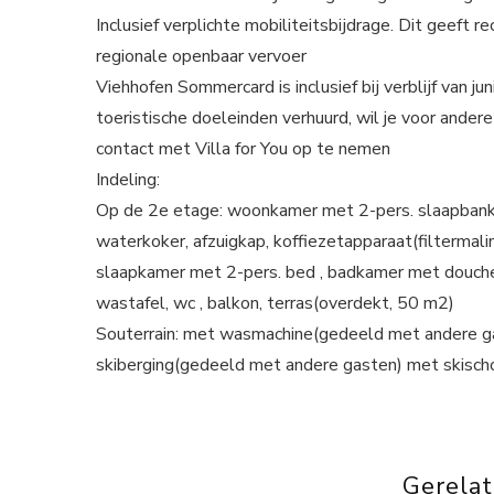
Inclusief verplichte mobiliteitsbijdrage. Dit geeft
regionale openbaar vervoer
Viehhofen Sommercard is inclusief bij verblijf van j
toeristische doeleinden verhuurd, wil je voor ander
contact met Villa for You op te nemen
Indeling:
Op de 2e etage: woonkamer met 2-pers. slaapbank, 
waterkoker, afzuigkap, koffiezetapparaat(filtermali
slaapkamer met 2-pers. bed , badkamer met douche,
wastafel, wc , balkon, terras(overdekt, 50 m2)
Souterrain: met wasmachine(gedeeld met andere g
skiberging(gedeeld met andere gasten) met skisch
Gerela