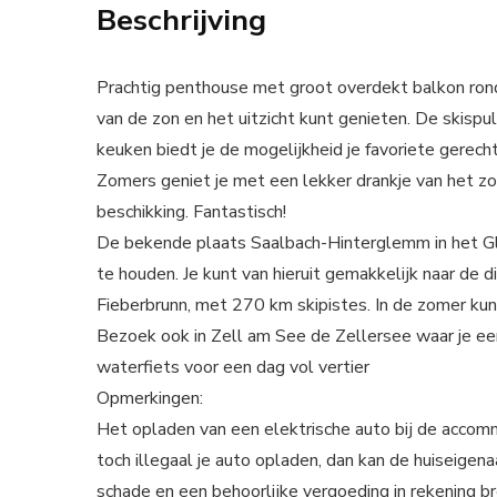
Beschrijving
Prachtig penthouse met groot overdekt balkon rond
van de zon en het uitzicht kunt genieten. De skispu
keuken biedt je de mogelijkheid je favoriete gerecht
Zomers geniet je met een lekker drankje van het z
beschikking. Fantastisch!
De bekende plaats Saalbach-Hinterglemm in het G
te houden. Je kunt van hieruit gemakkelijk naar de
Fieberbrunn, met 270 km skipistes. In de zomer kun j
Bezoek ook in Zell am See de Zellersee waar je een 
waterfiets voor een dag vol vertier
Opmerkingen:
Het opladen van een elektrische auto bij de accom
toch illegaal je auto opladen, dan kan de huiseigen
schade en een behoorlijke vergoeding in rekening b