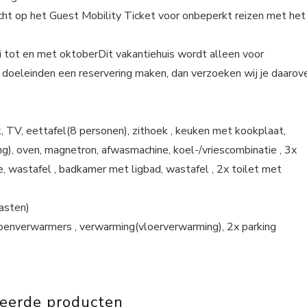
 recht op het Guest Mobility Ticket voor onbeperkt reizen met het
uni tot en met oktoberDit vakantiehuis wordt alleen voor
e doeleinden een reservering maken, dan verzoeken wij je daarov
TV, eettafel(8 personen), zithoek , keuken met kookplaat,
ng), oven, magnetron, afwasmachine, koel-/vriescombinatie , 3x
 wastafel , badkamer met ligbad, wastafel , 2x toilet met
asten)
oenverwarmers , verwarming(vloerverwarming), 2x parking
teerde producten