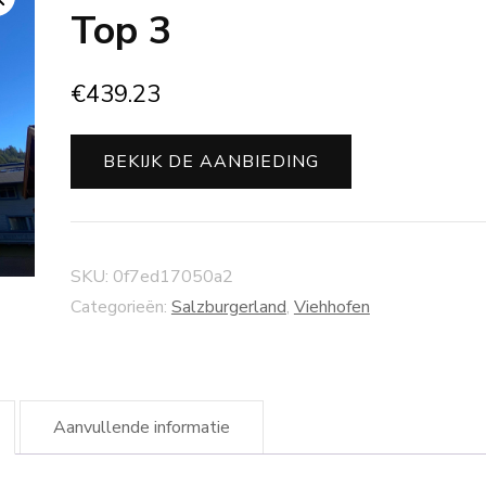
Top 3
€
439.23
BEKIJK DE AANBIEDING
SKU:
0f7ed17050a2
Categorieën:
Salzburgerland
,
Viehhofen
Aanvullende informatie