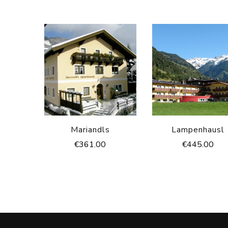
Mariandls
Lampenhausl
€
361.00
€
445.00