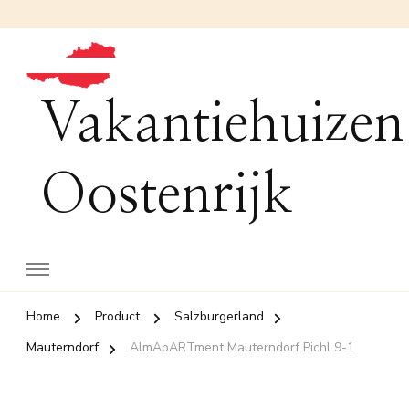
Vakantiehuizen
Oostenrijk
Home
Product
Salzburgerland
Mauterndorf
AlmApARTment Mauterndorf Pichl 9-1