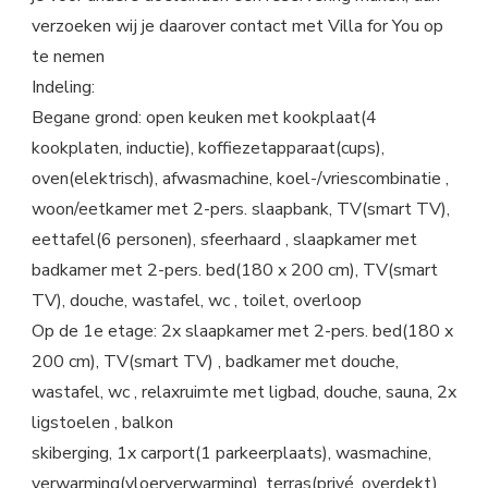
verzoeken wij je daarover contact met Villa for You op
te nemen
Indeling:
Begane grond: open keuken met kookplaat(4
kookplaten, inductie), koffiezetapparaat(cups),
oven(elektrisch), afwasmachine, koel-/vriescombinatie ,
woon/eetkamer met 2-pers. slaapbank, TV(smart TV),
eettafel(6 personen), sfeerhaard , slaapkamer met
badkamer met 2-pers. bed(180 x 200 cm), TV(smart
TV), douche, wastafel, wc , toilet, overloop
Op de 1e etage: 2x slaapkamer met 2-pers. bed(180 x
200 cm), TV(smart TV) , badkamer met douche,
wastafel, wc , relaxruimte met ligbad, douche, sauna, 2x
ligstoelen , balkon
skiberging, 1x carport(1 parkeerplaats), wasmachine,
verwarming(vloerverwarming), terras(privé, overdekt),