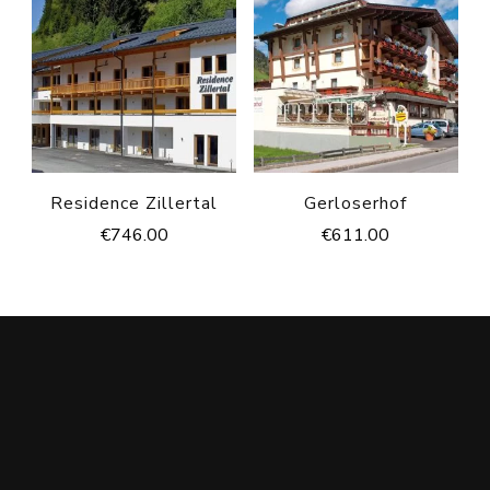
Residence Zillertal
Gerloserhof
€
746.00
€
611.00