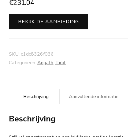
€
231.04
BEKIJK DE AANBIEDING
SKU:
c1dc8326f036
Categorieën:
Angath
,
Tirol
Beschrijving
Aanvullende informatie
Beschrijving