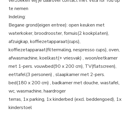
verzoeken wij je daarover contact met Villa for You op
te nemen
Indeling:
Begane grond(eigen entree): open keuken met
waterkoker, broodrooster, fornuis(2 kookplaten),
afzuigkap, koffiezetapparaat(cups),
koffiezetapparaat(filtermaling, nespresso cups), oven,
afwasmachine, koelkast(+ vriesvak) , woon/eetkamer
met 1-pers. vouwbed(90 x 200 cm), TV(flatscreen),
eettafel(3 personen) , slaapkamer met 2-pers.
bed(180 x 200 cm) , badkamer met douche, wastafel,
wc, wasmachine, haardroger
terras, 1x parking, 1x kinderbed (excl. beddengoed), 1x
kinderstoel