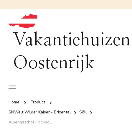
Vakantiehuizen
Oostenrijk
Home
Product
SkiWelt Wilder Kaiser - Brixental
Söll
Alpengasthof Hochsöll