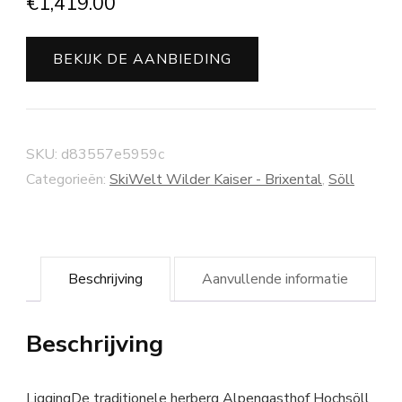
€
1,419.00
BEKIJK DE AANBIEDING
SKU:
d83557e5959c
Categorieën:
SkiWelt Wilder Kaiser - Brixental
,
Söll
Beschrijving
Aanvullende informatie
Beschrijving
LiggingDe traditionele herberg Alpengasthof Hochsöll