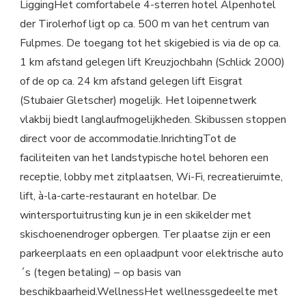
LiggingHet comfortabele 4-sterren hotel Alpenhotel
der Tirolerhof ligt op ca. 500 m van het centrum van
Fulpmes. De toegang tot het skigebied is via de op ca.
1 km afstand gelegen lift Kreuzjochbahn (Schlick 2000)
of de op ca. 24 km afstand gelegen lift Eisgrat
(Stubaier Gletscher) mogelijk. Het loipennetwerk
vlakbij biedt langlaufmogelijkheden. Skibussen stoppen
direct voor de accommodatie.InrichtingTot de
faciliteiten van het landstypische hotel behoren een
receptie, lobby met zitplaatsen, Wi-Fi, recreatieruimte,
lift, à-la-carte-restaurant en hotelbar. De
wintersportuitrusting kun je in een skikelder met
skischoenendroger opbergen. Ter plaatse zijn er een
parkeerplaats en een oplaadpunt voor elektrische auto
´s (tegen betaling) – op basis van
beschikbaarheid.WellnessHet wellnessgedeelte met