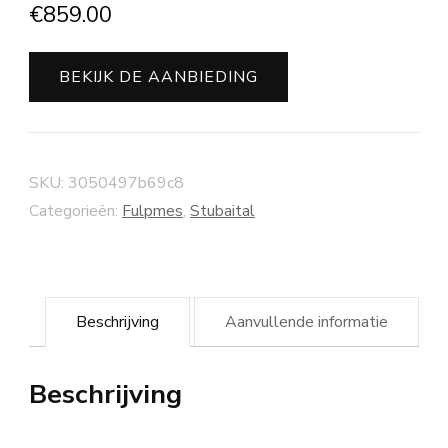
€
859.00
BEKIJK DE AANBIEDING
SKU:
3050497b69c8
Categorieën:
Fulpmes
,
Stubaital
Beschrijving
Aanvullende informatie
Beschrijving