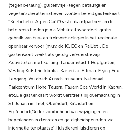
(tegen betaling), glutenvrije (tegen betaling) en
vegetarische alternatieven worden bereid.gastenkaart
“Kitzbüheler Alpen Card”Gastenkaartpartners in de
hele regio bieden je o.a.Mobiliteitsvoordeel: gratis
gebruik van bus- en treinverbindingen in het regionale
openbaar vervoer (m.u.v. de IC, EC en RailJet). De
gastenkaart werkt als geldig vervoersbewijs.
Activiteiten met korting: Tandemvlucht Hopfgarten,
Vesting Kufstein, klimhal Kaiserbad Ellmau, Flying Fox
Leogang, Wildpark Aurach, museum, Nationaal
Parkcentrum Hohe Tauern, Tauern Spa World in Kaprun,
etc.De gastenkaart wordt verstrekt bij overnachting in
St. Johann in Tirol, Oberndorf, Kirchdorf en
Erpfendorf(Onder voorbehoud van wijzigingen en
beperkingen in diensten en geldigheidsperioden, zie
informatie ter plaatse).HuisdierenHuisdieren op