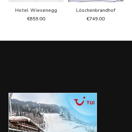
Hotel Wiesenegg
Löschenbrandhof
€
859.00
€
749.00