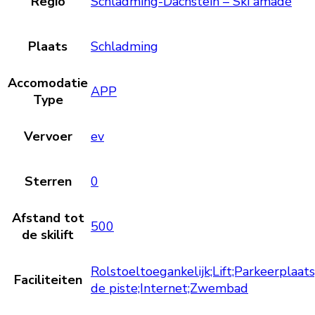
Regio
Schladming-Dachstein – Ski amadé
Plaats
Schladming
Accomodatie
APP
Type
Vervoer
ev
Sterren
0
Afstand tot
500
de skilift
Rolstoeltoegankelijk;Lift;Parkeerplaat
Faciliteiten
de piste;Internet;Zwembad