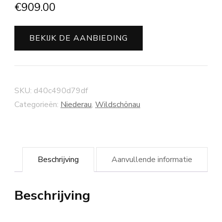
€
909.00
BEKIJK DE AANBIEDING
SKU:
d40c490d79df
Categorieën:
Niederau
,
Wildschönau
Beschrijving
Aanvullende informatie
Beschrijving