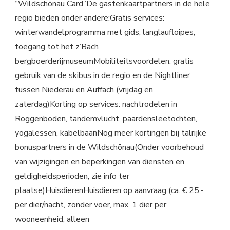
“Wildschönau Card”De gastenkaartpartners in de hele
regio bieden onder andere:Gratis services:
winterwandelprogramma met gids, langlaufloipes,
toegang tot het z’Bach
bergboerderijmuseumMobiliteitsvoordelen: gratis
gebruik van de skibus in de regio en de Nightliner
tussen Niederau en Auffach (vrijdag en
zaterdag)Korting op services: nachtrodelen in
Roggenboden, tandemvlucht, paardensleetochten,
yogalessen, kabelbaanNog meer kortingen bij talrijke
bonuspartners in de Wildschönau(Onder voorbehoud
van wijzigingen en beperkingen van diensten en
geldigheidsperioden, zie info ter
plaatse)HuisdierenHuisdieren op aanvraag (ca. € 25,-
per dier/nacht, zonder voer, max. 1 dier per
wooneenheid, alleen