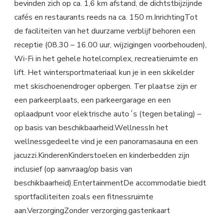
bevinden zich op ca. 1,6 km afstand, de dichtstbijzijnde
cafés en restaurants reeds na ca. 150 m.InrichtingTot
de faciliteiten van het duurzame verblijf behoren een
receptie (08.30 – 16.00 uur, wijzigingen voorbehouden),
Wi-Fi in het gehele hotelcomplex, recreatieruimte en
lift. Het wintersportmateriaal kun je in een skikelder
met skischoenendroger opbergen. Ter plaatse zijn er
een parkeerplaats, een parkeergarage en een
oplaadpunt voor elektrische auto´s (tegen betaling) –
op basis van beschikbaarheid.WellnessIn het
wellnessgedeelte vind je een panoramasauna en een
jacuzzi.KinderenKinderstoelen en kinderbedden zijn
inclusief (op aanvraag/op basis van
beschikbaarheid).EntertainmentDe accommodatie biedt
sportfaciliteiten zoals een fitnessruimte
aan.VerzorgingZonder verzorging.gastenkaart