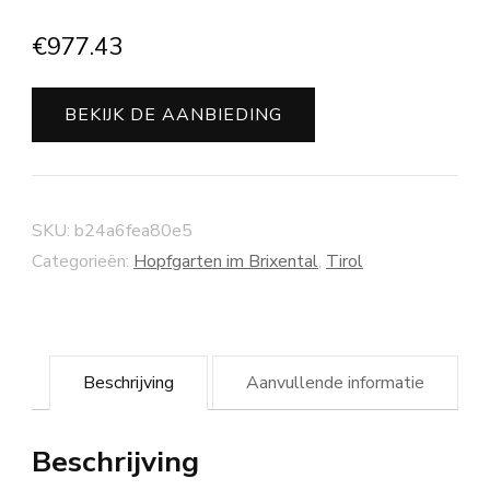
€
977.43
BEKIJK DE AANBIEDING
SKU:
b24a6fea80e5
Categorieën:
Hopfgarten im Brixental
,
Tirol
Beschrijving
Aanvullende informatie
Beschrijving