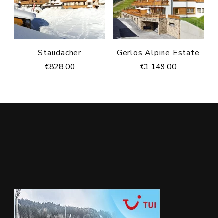
Staudacher
Gerlos Alpine Estate
€
828.00
€
1,149.00