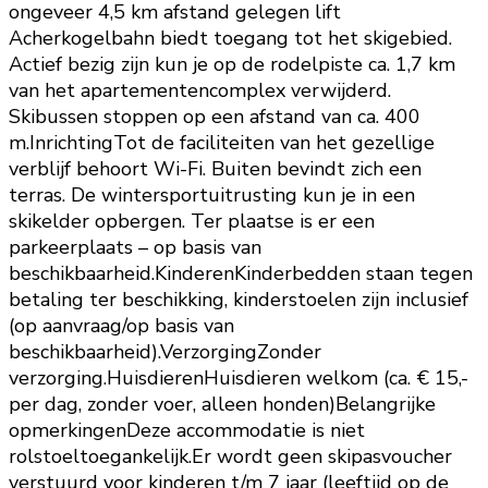
ongeveer 4,5 km afstand gelegen lift
Acherkogelbahn biedt toegang tot het skigebied.
Actief bezig zijn kun je op de rodelpiste ca. 1,7 km
van het apartementencomplex verwijderd.
Skibussen stoppen op een afstand van ca. 400
m.InrichtingTot de faciliteiten van het gezellige
verblijf behoort Wi-Fi. Buiten bevindt zich een
terras. De wintersportuitrusting kun je in een
skikelder opbergen. Ter plaatse is er een
parkeerplaats – op basis van
beschikbaarheid.KinderenKinderbedden staan tegen
betaling ter beschikking, kinderstoelen zijn inclusief
(op aanvraag/op basis van
beschikbaarheid).VerzorgingZonder
verzorging.HuisdierenHuisdieren welkom (ca. € 15,-
per dag, zonder voer, alleen honden)Belangrijke
opmerkingenDeze accommodatie is niet
rolstoeltoegankelijk.Er wordt geen skipasvoucher
verstuurd voor kinderen t/m 7 jaar (leeftijd op de