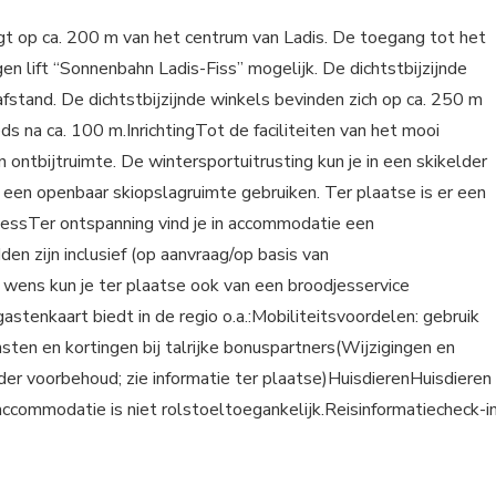
gt op ca. 200 m van het centrum van Ladis. De toegang tot het
n lift “Sonnenbahn Ladis-Fiss” mogelijk. De dichtstbijzijnde
afstand. De dichtstbijzijnde winkels bevinden zich op ca. 250 m
eds na ca. 100 m.InrichtingTot de faciliteiten van het mooi
en ontbijtruimte. De wintersportuitrusting kun je in een skikelder
een openbaar skiopslagruimte gebruiken. Ter plaatse is er een
nessTer ontspanning vind je in accommodatie een
en zijn inclusief (op aanvraag/op basis van
 wens kun je ter plaatse ook van een broodjesservice
stenkaart biedt in de regio o.a.:Mobiliteitsvoordelen: gebruik
sten en kortingen bij talrijke bonuspartners(Wijzigingen en
er voorbehoud; zie informatie ter plaatse)HuisdierenHuisdieren
commodatie is niet rolstoeltoegankelijk.Reisinformatiecheck-in