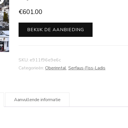
€
601.00
BEKIJK DE AANBIEDING
SKU:
e911f96e9e6c
Categorieën:
Oberinntal
,
Serfaus-Fiss-Ladis
Aanvullende informatie