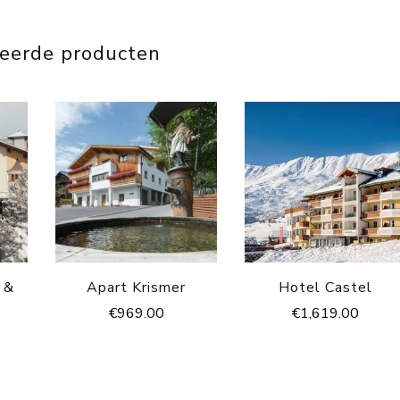
teerde producten
- &
Apart Krismer
Hotel Castel
€
969.00
€
1,619.00