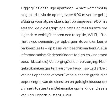
LiggingHet gezellige aparthotel Apart Römerhof li
skigebied is via de op ongeveer 900 m verder gelege
afdaling voor alpine skiërs ligt op ongeveer 900 m 
afstand, de dichtstbijzijnde cafés en restaurants re
ingerichte verblijf behoren een receptie, Wi-Fi, lift 
met skischoenendroger opbergen. Bovendien kun je 
parkeerplaats – op basis van beschikbaarheid.Well
infraroodcabine.KinderenKinderstoelen en kinderbedd
beschikbaarheid).VerzorgingZonder verzorging. Naar
gebruikmaken.gastenkaart “Serfaus-Fiss-Ladis”De ga
van het openbaar vervoerEvenals andere gratis dien
beperkingen van de diensten en geldigheidsduur ond
zijn niet toegestaanBelangrijke opmerkingenDeze ac
van 15:00check-out: tot 10:00