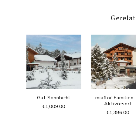
Gerela
Gut Sonnbichl
miaflor Familien
Aktivresort
€
1,009.00
€
1,386.00