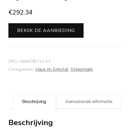
€
292.34
BEKIJK DE AANBIEDING
SKU:
dade0fb7a143
Categorieën:
Haus im Ennstal
,
Steiermark
Beschrijving
Aanvullende informatie
Beschrijving