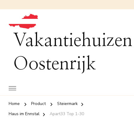
Vakantiehuizen
Oostenrijk
Home
Product
Steiermark
Haus im Ennstal
Apart33 Top 1-30