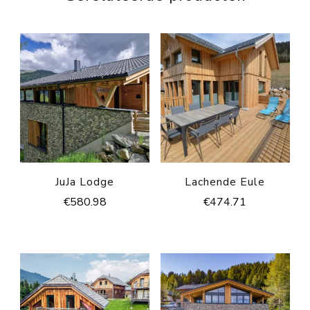
JuJa Lodge
Lachende Eule
€
580.98
€
474.71