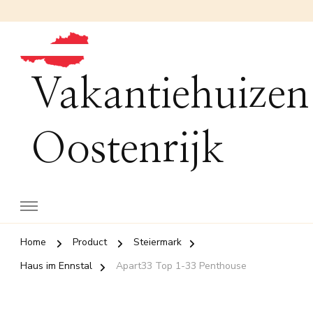
Vakantiehuizen
Oostenrijk
Home
Product
Steiermark
Haus im Ennstal
Apart33 Top 1-33 Penthouse