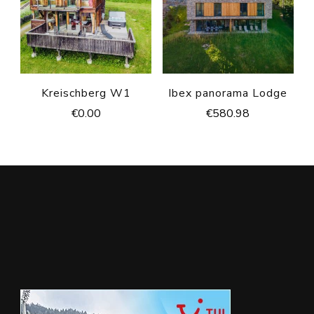
Kreischberg W1
Ibex panorama Lodge
€
0.00
€
580.98