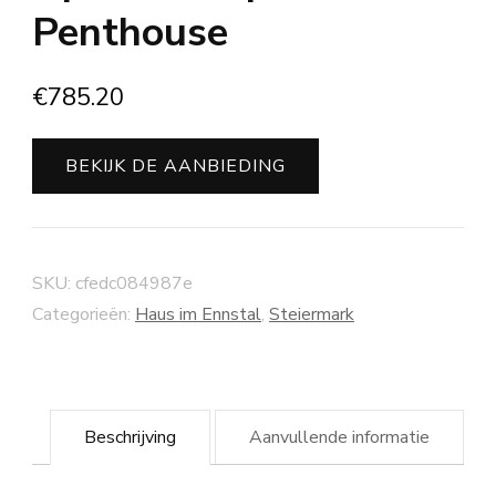
Penthouse
€
785.20
BEKIJK DE AANBIEDING
SKU:
cfedc084987e
Categorieën:
Haus im Ennstal
,
Steiermark
Beschrijving
Aanvullende informatie