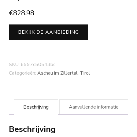
€
828.98
BEKIJK DE AANBIEDING
SKU:
6997c50543bc
Categorieën:
Aschau im Zillertal
,
Tirol
Beschrijving
Aanvullende informatie
Beschrijving