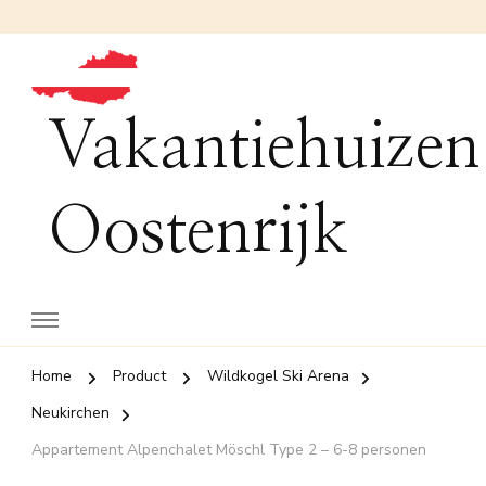
Vakantiehuizen
Oostenrijk
Home
Product
Wildkogel Ski Arena
Neukirchen
Appartement Alpenchalet Möschl Type 2 – 6-8 personen