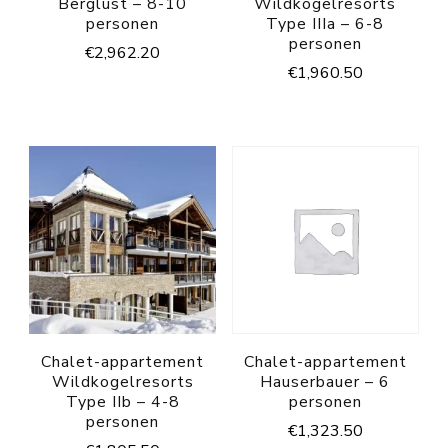
Berglust – 8-10
Wildkogelresorts
personen
Type IIIa – 6-8
personen
€
2,962.20
€
1,960.50
Chalet-appartement
Chalet-appartement
Wildkogelresorts
Hauserbauer – 6
Type IIb – 4-8
personen
personen
€
1,323.50