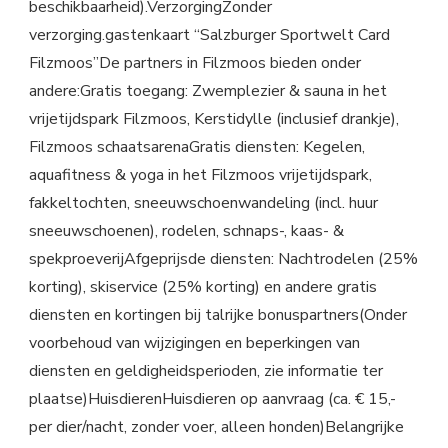
beschikbaarheid).VerzorgingZonder
verzorging.gastenkaart “Salzburger Sportwelt Card
Filzmoos”De partners in Filzmoos bieden onder
andere:Gratis toegang: Zwemplezier & sauna in het
vrijetijdspark Filzmoos, Kerstidylle (inclusief drankje),
Filzmoos schaatsarenaGratis diensten: Kegelen,
aquafitness & yoga in het Filzmoos vrijetijdspark,
fakkeltochten, sneeuwschoenwandeling (incl. huur
sneeuwschoenen), rodelen, schnaps-, kaas- &
spekproeverijAfgeprijsde diensten: Nachtrodelen (25%
korting), skiservice (25% korting) en andere gratis
diensten en kortingen bij talrijke bonuspartners(Onder
voorbehoud van wijzigingen en beperkingen van
diensten en geldigheidsperioden, zie informatie ter
plaatse)HuisdierenHuisdieren op aanvraag (ca. € 15,-
per dier/nacht, zonder voer, alleen honden)Belangrijke