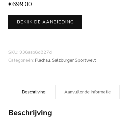
€
699.00
BEKIJK DE AANBIEDING
SKU:
938aab8d827d
Categorieën:
Flachau
,
Salzburger Sportwelt
Beschrijving
Aanvullende informatie
Beschrijving