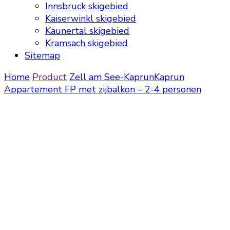
Innsbruck skigebied
Kaiserwinkl skigebied
Kaunertal skigebied
Kramsach skigebied
Sitemap
Home
Product
Zell am See-Kaprun
Kaprun
Appartement FP met zijbalkon – 2-4 personen