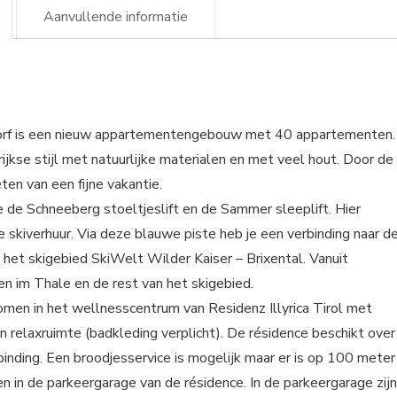
Aanvullende informatie
ndorf is een nieuw appartementengebouw met 40 appartementen.
kse stijl met natuurlijke materialen en met veel hout. Door de
ten van een fijne vakantie.
je de Schneeberg stoeltjeslift en de Sammer sleeplift. Hier
 skiverhuur. Via deze blauwe piste heb je een verbinding naar d
het skigebied SkiWelt Wilder Kaiser – Brixental. Vanuit
en im Thale en de rest van het skigebied.
jkomen in het wellnesscentrum van Residenz Illyrica Tirol met
n relaxruimte (badkleding verplicht). De résidence beschikt over
binding. Een broodjesservice is mogelijk maar er is op 100 meter
en in de parkeergarage van de résidence. In de parkeergarage zijn