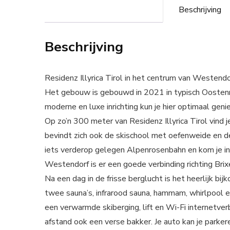
Beschrijving
Beschrijving
Residenz Illyrica Tirol in het centrum van Weste
Het gebouw is gebouwd in 2021 in typisch Oostenrij
moderne en luxe inrichting kun je hier optimaal genie
Op zo’n 300 meter van Residenz Illyrica Tirol vind 
bevindt zich ook de skischool met oefenweide en de
iets verderop gelegen Alpenrosenbahn en kom je in 
Westendorf is er een goede verbinding richting Brix
Na een dag in de frisse berglucht is het heerlijk bi
twee sauna’s, infrarood sauna, hammam, whirlpool e
een verwarmde skiberging, lift en Wi-Fi internetver
afstand ook een verse bakker. Je auto kan je parker