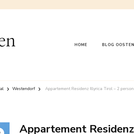
en
HOME
BLOG OOSTEN
al
Westendorf
Appartement Residenz Illyrica Tirol – 2 perso
Appartement Residenz