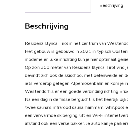
Beschrijving
Beschrijving
Residenz Illyrica Tirol in het centrum van Weste
Het gebouw is gebouwd in 2021 in typisch Oostenrij
moderne en luxe inrichting kun je hier optimaal genie
Op zo’n 300 meter van Residenz Illyrica Tirol vind 
bevindt zich ook de skischool met oefenweide en de
iets verderop gelegen Alpenrosenbahn en kom je in 
Westendorf is er een goede verbinding richting Brix
Na een dag in de frisse berglucht is het heerlijk bi
twee sauna’s, infrarood sauna, hammam, whirlpool e
een verwarmde skiberging, lift en Wi-Fi internetver
afstand ook een verse bakker. Je auto kan je parker