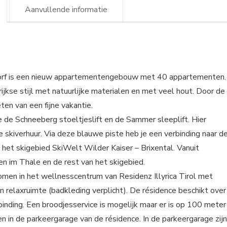
Aanvullende informatie
ndorf is een nieuw appartementengebouw met 40 appartementen.
kse stijl met natuurlijke materialen en met veel hout. Door de
ten van een fijne vakantie.
je de Schneeberg stoeltjeslift en de Sammer sleeplift. Hier
 skiverhuur. Via deze blauwe piste heb je een verbinding naar d
het skigebied SkiWelt Wilder Kaiser – Brixental. Vanuit
en im Thale en de rest van het skigebied.
jkomen in het wellnesscentrum van Residenz Illyrica Tirol met
n relaxruimte (badkleding verplicht). De résidence beschikt over
binding. Een broodjesservice is mogelijk maar er is op 100 meter
en in de parkeergarage van de résidence. In de parkeergarage zijn