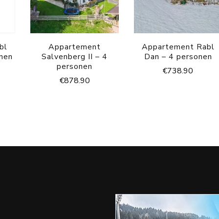
bl
Appartement
Appartement Rabl
onen
Salvenberg II – 4
Dan – 4 personen
personen
€
738.90
€
878.90