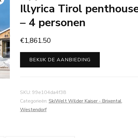
Illyrica Tirol penthous
– 4 personen
€
1,861.50
BEKIJK DE AANBIEDING
SKU:
99e104da4f38
Categorieën:
SkiWelt Wilder Kaiser - Brixental
,
Westendorf