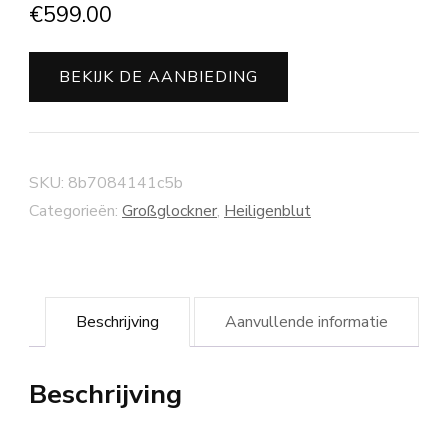
€
599.00
BEKIJK DE AANBIEDING
SKU:
8b7084141c5b
Categorieën:
Großglockner
,
Heiligenblut
Beschrijving
Aanvullende informatie
Beschrijving