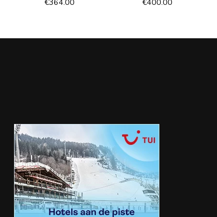
€
364.00
€
400.00