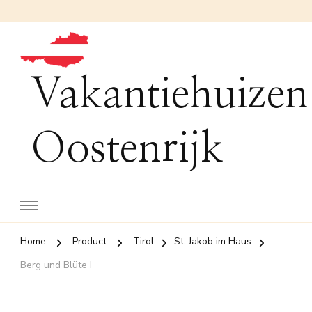
Vakantiehuizen
Oostenrijk
Home
Product
Tirol
St. Jakob im Haus
Berg und Blüte I