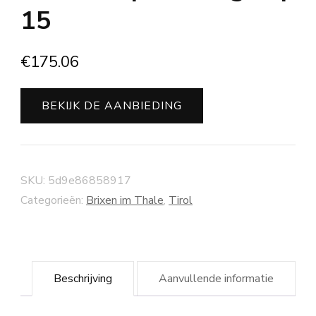
15
€
175.06
BEKIJK DE AANBIEDING
SKU:
5d9e86858917
Categorieën:
Brixen im Thale
,
Tirol
Beschrijving
Aanvullende informatie