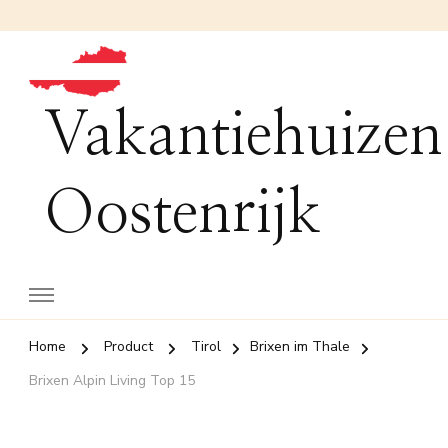
Vakantiehuizen
Oostenrijk
Home
Product
Tirol
Brixen im Thale
Brixen Alpin Living Top 15