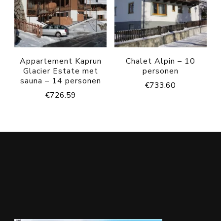
Appartement Kaprun
Chalet Alpin – 10
Glacier Estate met
personen
sauna – 14 personen
€
733.60
€
726.59