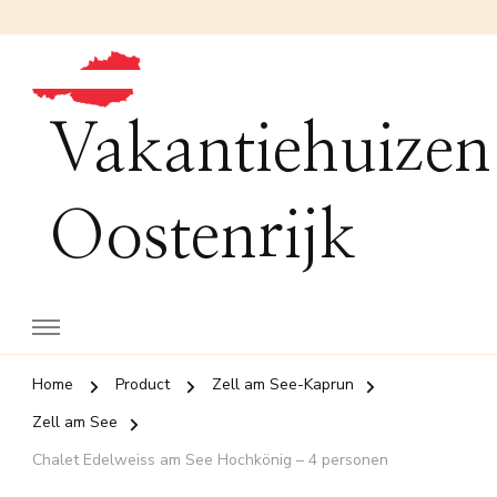
Vakantiehuizen
Oostenrijk
Home
Product
Zell am See-Kaprun
Zell am See
Chalet Edelweiss am See Hochkönig – 4 personen