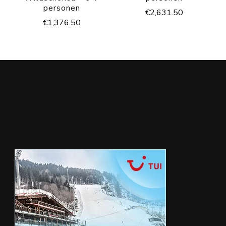
personen
€
2,631.50
€
1,376.50