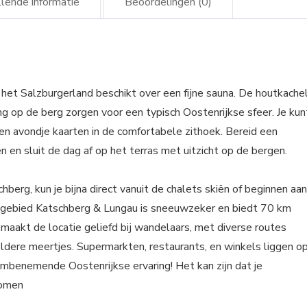
lende informatie
Beoordelingen (0)
n het Salzburgerland beschikt over een fijne sauna. De houtkachel
ging op de berg zorgen voor een typisch Oostenrijkse sfeer. Je kun
en avondje kaarten in de comfortabele zithoek. Bereid een
n en sluit de dag af op het terras met uitzicht op de bergen.
berg, kun je bijna direct vanuit de chalets skiën of beginnen aan
kigebied Katschberg & Lungau is sneeuwzeker en biedt 70 km
 maakt de locatie geliefd bij wandelaars, met diverse routes
dere meertjes. Supermarkten, restaurants, en winkels liggen o
embenemende Oostenrijkse ervaring! Het kan zijn dat je
komen