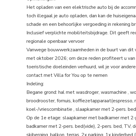
Het opladen van een elektrische auto bij de accom
toch illegaal je auto opladen, dan kan de huiseigen
schade en een behoorlijke vergoeding in rekening b
Inclusief verplichte mobiliteitsbijdrage. Dit geeft
regionale openbaar vervoer
Vanwege bouwwerkzaamheden in de buurt van dit verb
met oktober 2026; om deze reden profiteert u van 
toeristische doeleinden verhuurd, wil je voor ander
contact met Villa for You op te nemen
Indeling:
Begane grond: hal met wasdroger, wasmachine , wo
broodrooster, fornuis, koffiezetapparaat(espresso,
koel-/vriescombinatie , slaapkamer met 2-pers. bed
Op de 1e etage: slaapkamer met badkamer met 2-pe
badkamer met 2-pers. bed(vide), 2-pers. bed, TV, do
skiberging, balkon, terras, 2x parking, 1x kinderbed