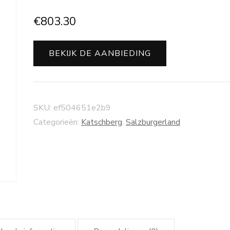
€
803.30
BEKIJK DE AANBIEDING
SKU:
ef504651e2b9
Categorieën:
Katschberg
,
Salzburgerland