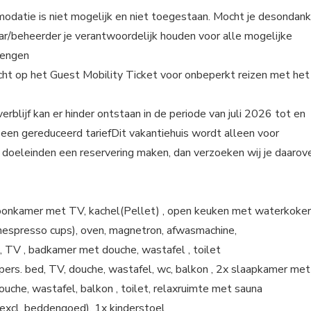
modatie is niet mogelijk en niet toegestaan. Mocht je desondan
aar/beheerder je verantwoordelijk houden voor alle mogelijke
rengen
 recht op het Guest Mobility Ticket voor onbeperkt reizen met het
lijf kan er hinder ontstaan in de periode van juli 2026 tot en
een gereduceerd tariefDit vakantiehuis wordt alleen voor
e doeleinden een reservering maken, dan verzoeken wij je daarov
onkamer met TV, kachel(Pellet) , open keuken met waterkoker
 nespresso cups), oven, magnetron, afwasmachine,
, TV , badkamer met douche, wastafel , toilet
rs. bed, TV, douche, wastafel, wc, balkon , 2x slaapkamer met
uche, wastafel, balkon , toilet, relaxruimte met sauna
 (excl. beddengoed), 1x kinderstoel