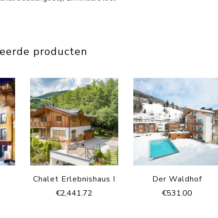
teerde producten
Chalet Erlebnishaus I
Der Waldhof
€
2,441.72
€
531.00