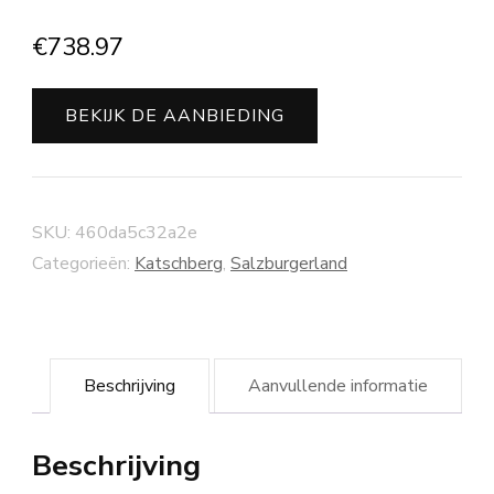
€
738.97
BEKIJK DE AANBIEDING
SKU:
460da5c32a2e
Categorieën:
Katschberg
,
Salzburgerland
Beschrijving
Aanvullende informatie
Beschrijving