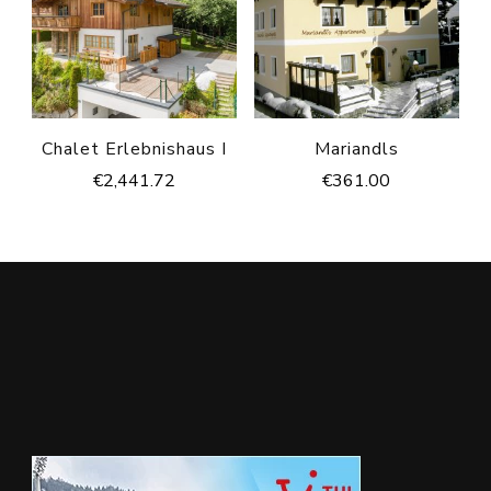
Chalet Erlebnishaus I
Mariandls
€
2,441.72
€
361.00