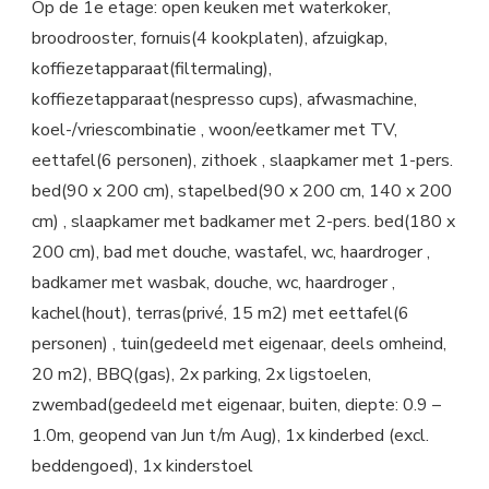
Op de 1e etage: open keuken met waterkoker,
broodrooster, fornuis(4 kookplaten), afzuigkap,
koffiezetapparaat(filtermaling),
koffiezetapparaat(nespresso cups), afwasmachine,
koel-/vriescombinatie , woon/eetkamer met TV,
eettafel(6 personen), zithoek , slaapkamer met 1-pers.
bed(90 x 200 cm), stapelbed(90 x 200 cm, 140 x 200
cm) , slaapkamer met badkamer met 2-pers. bed(180 x
200 cm), bad met douche, wastafel, wc, haardroger ,
badkamer met wasbak, douche, wc, haardroger ,
kachel(hout), terras(privé, 15 m2) met eettafel(6
personen) , tuin(gedeeld met eigenaar, deels omheind,
20 m2), BBQ(gas), 2x parking, 2x ligstoelen,
zwembad(gedeeld met eigenaar, buiten, diepte: 0.9 –
1.0m, geopend van Jun t/m Aug), 1x kinderbed (excl.
beddengoed), 1x kinderstoel