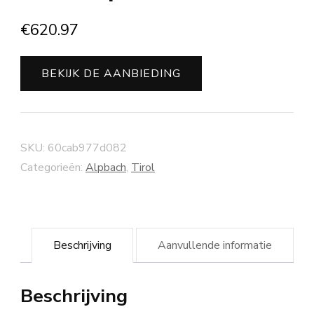
€
620.97
BEKIJK DE AANBIEDING
SKU:
60cab977d082
Categorieën:
Alpbach
,
Tirol
Beschrijving
Aanvullende informatie
Beschrijving