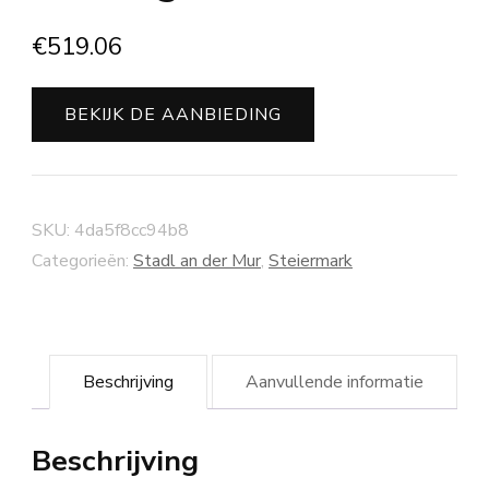
€
519.06
BEKIJK DE AANBIEDING
SKU:
4da5f8cc94b8
Categorieën:
Stadl an der Mur
,
Steiermark
Beschrijving
Aanvullende informatie
Beschrijving