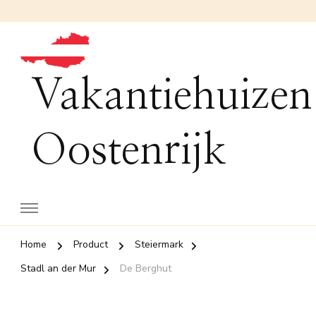
Vakantiehuizen
Oostenrijk
Home
Product
Steiermark
Stadl an der Mur
De Berghut