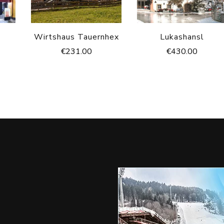
Wirtshaus Tauernhex
Lukashansl
€
231.00
€
430.00