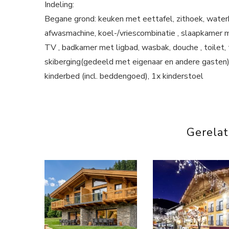
Indeling:
Begane grond: keuken met eettafel, zithoek, waterk
afwasmachine, koel-/vriescombinatie , slaapkamer 
TV , badkamer met ligbad, wasbak, douche , toilet, 
skiberging(gedeeld met eigenaar en andere gasten),
kinderbed (incl. beddengoed), 1x kinderstoel
Gerela