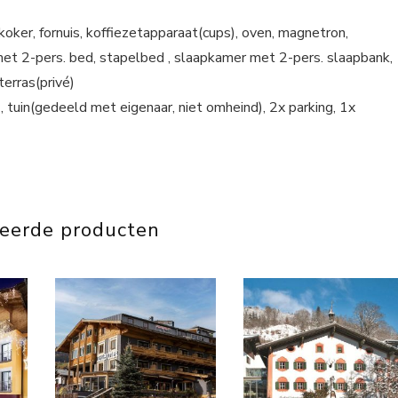
oker, fornuis, koffiezetapparaat(cups), oven, magnetron,
met 2-pers. bed, stapelbed , slaapkamer met 2-pers. slaapbank,
terras(privé)
 tuin(gedeeld met eigenaar, niet omheind), 2x parking, 1x
teerde producten