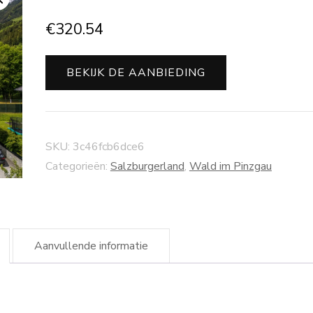
€
320.54
BEKIJK DE AANBIEDING
SKU:
3c46fcb6dce6
Categorieën:
Salzburgerland
,
Wald im Pinzgau
Aanvullende informatie