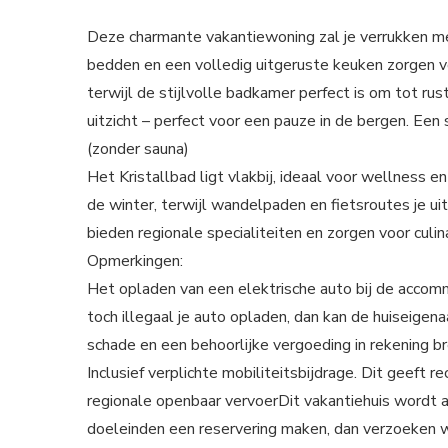
Deze charmante vakantiewoning zal je verrukken met 
bedden en een volledig uitgeruste keuken zorgen v
terwijl de stijlvolle badkamer perfect is om tot r
uitzicht – perfect voor een pauze in de bergen. Een 
(zonder sauna)
Het Kristallbad ligt vlakbij, ideaal voor wellness 
de winter, terwijl wandelpaden en fietsroutes je u
bieden regionale specialiteiten en zorgen voor culi
Opmerkingen:
Het opladen van een elektrische auto bij de accom
toch illegaal je auto opladen, dan kan de huiseigen
schade en een behoorlijke vergoeding in rekening b
Inclusief verplichte mobiliteitsbijdrage. Dit geeft
regionale openbaar vervoerDit vakantiehuis wordt al
doeleinden een reservering maken, dan verzoeken wi