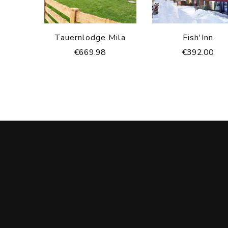
Tauernlodge Mila
Fish'Inn
€
669.98
€
392.00