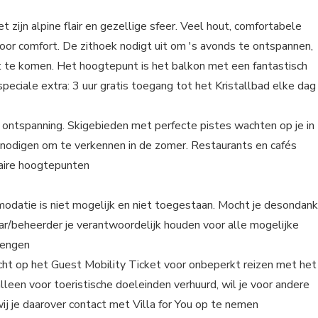
zijn alpine flair en gezellige sfeer. Veel hout, comfortabele
oor comfort. De zithoek nodigt uit om 's avonds te ontspannen,
ust te komen. Het hoogtepunt is het balkon met een fantastisch
speciale extra: 3 uur gratis toegang tot het Kristallbad elke dag
en ontspanning. Skigebieden met perfecte pistes wachten op je in
itnodigen om te verkennen in de zomer. Restaurants en cafés
naire hoogtepunten
modatie is niet mogelijk en niet toegestaan. Mocht je desondan
aar/beheerder je verantwoordelijk houden voor alle mogelijke
rengen
 recht op het Guest Mobility Ticket voor onbeperkt reizen met het
leen voor toeristische doeleinden verhuurd, wil je voor andere
j je daarover contact met Villa for You op te nemen