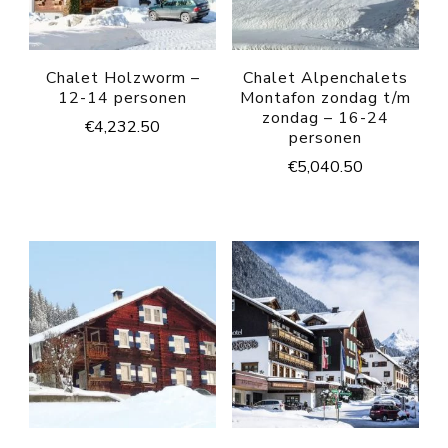
Chalet Holzworm –
Chalet Alpenchalets
12-14 personen
Montafon zondag t/m
zondag – 16-24
€
4,232.50
personen
€
5,040.50