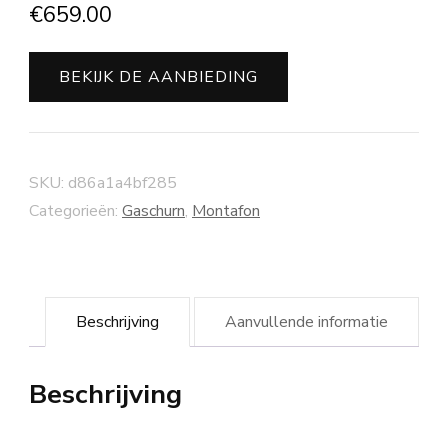
€
659.00
BEKIJK DE AANBIEDING
SKU:
d86a1a4bf285
Categorieën:
Gaschurn
,
Montafon
Beschrijving
Aanvullende informatie
Beschrijving