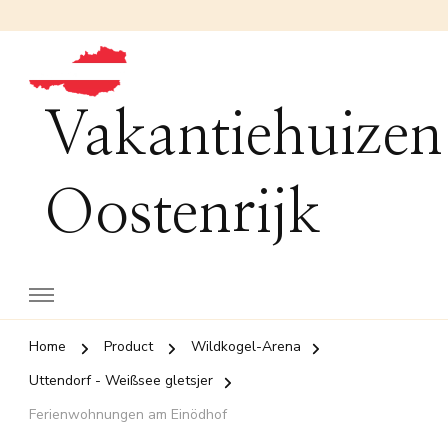
Vakantiehuizen
Oostenrijk
Home
Product
Wildkogel-Arena
Uttendorf - Weißsee gletsjer
Ferienwohnungen am Einödhof