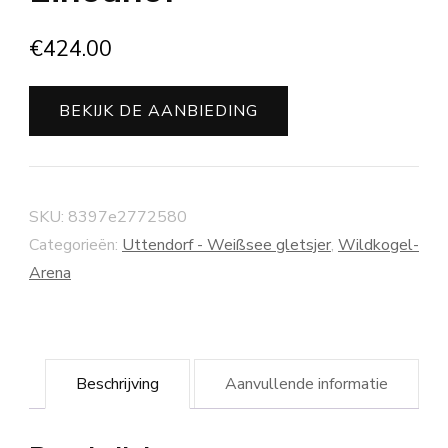
€
424.00
BEKIJK DE AANBIEDING
SKU:
8397e2772580
Categorieën:
Uttendorf - Weißsee gletsjer
,
Wildkogel-
Arena
Beschrijving
Aanvullende informatie