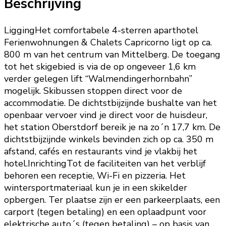
Beschrijving
LiggingHet comfortabele 4-sterren aparthotel
Ferienwohnungen & Chalets Capricorno ligt op ca.
800 m van het centrum van Mittelberg. De toegang
tot het skigebied is via de op ongeveer 1,6 km
verder gelegen lift “Walmendingerhornbahn”
mogelijk. Skibussen stoppen direct voor de
accommodatie. De dichtstbijzijnde bushalte van het
openbaar vervoer vind je direct voor de huisdeur,
het station Oberstdorf bereik je na zo´n 17,7 km. De
dichtstbijzijnde winkels bevinden zich op ca. 350 m
afstand, cafés en restaurants vind je vlakbij het
hotel.InrichtingTot de faciliteiten van het verblijf
behoren een receptie, Wi-Fi en pizzeria. Het
wintersportmateriaal kun je in een skikelder
opbergen. Ter plaatse zijn er een parkeerplaats, een
carport (tegen betaling) en een oplaadpunt voor
elektrische auto´s (tegen betaling) – op basis van