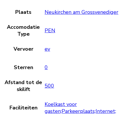
Plaats
Neukirchen am Grossvenediger
Accomodatie
PEN
Type
Vervoer
ev
Sterren
0
Afstand tot de
500
skilift
Koelkast voor
Faciliteiten
gasten;Parkeerplaats;Internet;