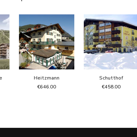
e
Heitzmann
Schutthof
€
646.00
€
458.00