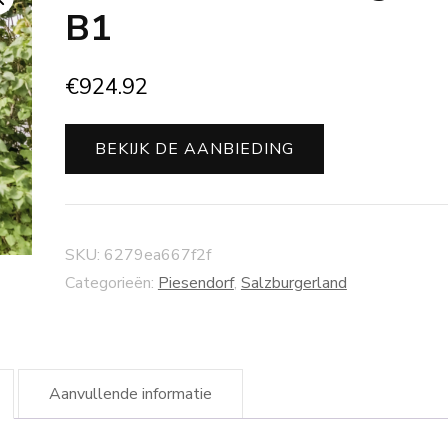
B1
€
924.92
BEKIJK DE AANBIEDING
SKU:
6279ea667f2f
Categorieën:
Piesendorf
,
Salzburgerland
Aanvullende informatie