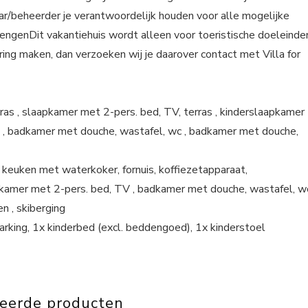
aar/beheerder je verantwoordelijk houden voor alle mogelijke
rengenDit vakantiehuis wordt alleen voor toeristische doeleinde
ring maken, dan verzoeken wij je daarover contact met Villa for
as , slaapkamer met 2-pers. bed, TV, terras , kinderslaapkamer
d , badkamer met douche, wastafel, wc , badkamer met douche,
euken met waterkoker, fornuis, koffiezetapparaat,
apkamer met 2-pers. bed, TV , badkamer met douche, wastafel, w
n , skiberging
rking, 1x kinderbed (excl. beddengoed), 1x kinderstoel
teerde producten