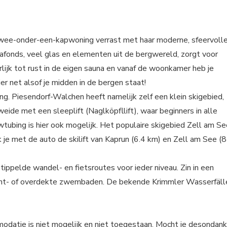
n twee-onder-een-kapwoning verrast met haar moderne, sfeervoll
afonds, veel glas en elementen uit de bergwereld, zorgt voor
rlijk tot rust in de eigen sauna en vanaf de woonkamer heb je
r net alsof je midden in de bergen staat!
ing. Piesendorf-Walchen heeft namelijk zelf een klein skigebied,
ide met een sleeplift (Naglköpfllift), waar beginners in alle
wtubing is hier ook mogelijk. Het populaire skigebied Zell am Se
k je met de auto de skilift van Kaprun (6.4 km) en Zell am See (8
stippelde wandel- en fietsroutes voor ieder niveau. Zin in een
ucht- of overdekte zwembaden. De bekende Krimmler Wasserfäll
modatie is niet mogelijk en niet toegestaan. Mocht je desondan