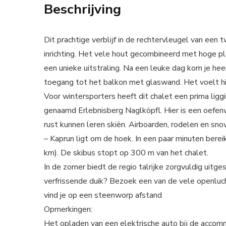
Beschrijving
Dit prachtige verblijf in de rechtervleugel van ee
inrichting. Het vele hout gecombineerd met hoge pl
een unieke uitstraling. Na een leuke dag kom je hee
toegang tot het balkon met glaswand. Het voelt hie
Voor wintersporters heeft dit chalet een prima ligg
genaamd Erlebnisberg Naglköpfl. Hier is een oefenwe
rust kunnen leren skiën. Airboarden, rodelen en sno
– Kaprun ligt om de hoek. In een paar minuten berei
km). De skibus stopt op 300 m van het chalet.
In de zomer biedt de regio talrijke zorgvuldig uitge
verfrissende duik? Bezoek een van de vele openl
vind je op een steenworp afstand
Opmerkingen:
Het opladen van een elektrische auto bij de accom