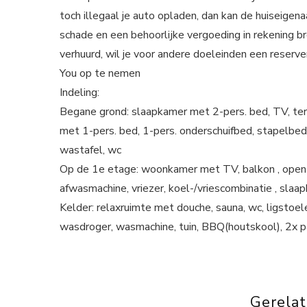
toch illegaal je auto opladen, dan kan de huiseigen
schade en een behoorlijke vergoeding in rekening b
verhuurd, wil je voor andere doeleinden een reserve
You op te nemen
Indeling:
Begane grond: slaapkamer met 2-pers. bed, TV, terr
met 1-pers. bed, 1-pers. onderschuifbed, stapelbe
wastafel, wc
Op de 1e etage: woonkamer met TV, balkon , open k
afwasmachine, vriezer, koel-/vriescombinatie , sla
Kelder: relaxruimte met douche, sauna, wc, ligstoele
wasdroger, wasmachine, tuin, BBQ(houtskool), 2x pa
Gerela