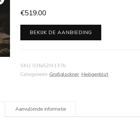
€
519.00
BEKIJK DE AANBIEDING
SKU:
03fa52f4137b
Categorieën:
Großglockner
,
Heiligenblut
Aanvullende informatie