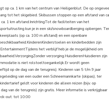
t op ca. 1 km van het centrum van Heiligenblut. De op ongevee
ang tot het skigebied. Skibussen stoppen op een afstand van ca
ca. 1 km afstand.InrichtingTot de faciliteiten van het
rsportuitrusting kun je in een ski/snowboardberging opbergen. Te
rkeerplaats (op ca. 100 m afstand) en een openbare
 beschikbaarheid.KinderenKinderstoelen en kinderbedden zijn
).EntertainmentTijdens het verblijf heb je de mogelijkheid om
baarheid.VerzorgingZonder verzorging.HuisdierenHuisdieren zijn
modatie is niet rolstoeltoegankelijk.Er wordt geen
eftijd op de dag van de terugreis). Kinderen van 5 t/m 9 jaar
 begeleiding van een ouder een Schneemannkarte (skipas), ter
ndertarief geldt voor kinderen die alleen reizen (bijv. op
 dag van de terugreis) zijn gratis. Meer informatie is verkrijgbaar
heck-out: tot 10:00