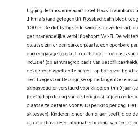
LiggingHet moderne aparthotel Haus Traumhorst lig
1 km afstand gelegen lift Rossbachbahn biedt toeg
100 m. De dichtstbijzijnde winkels bevinden zich op 
gezinsvriendelijke verblijf behoort Wi-Fi. De winte
plaatse zijn er een parkeerplaats, een openbare pa
parkeergarage (op ca. 1 km afstand) – op basis van
inclusief (op aanvraag/op basis van beschikbaarheid
gezelschapsspellen te huren – op basis van beschik
niet toegestaanBelangrijke opmerkingenDeze accom
skipasvoucher verstuurd voor kinderen t/m 9 jaar (le
(leeftijd op de dag van de terugreis) krijgen onder
plaatse te betalen voor € 10 per kind per dag. Het ki
skilessen). Kinderen jonger dan 5 jaar (leeftijd op de
bij de liftkassa.Reisinformatiecheck-in: van 16:00c