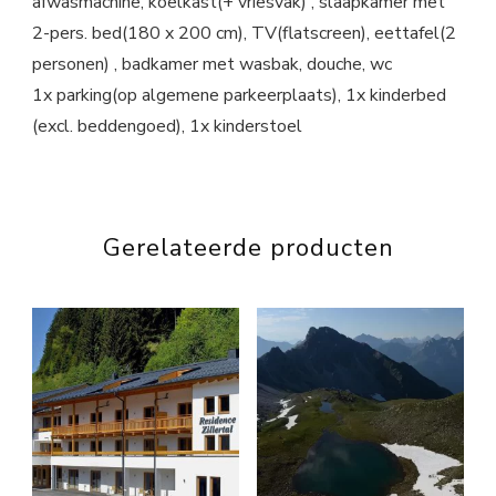
afwasmachine, koelkast(+ vriesvak) , slaapkamer met
2-pers. bed(180 x 200 cm), TV(flatscreen), eettafel(2
personen) , badkamer met wasbak, douche, wc
1x parking(op algemene parkeerplaats), 1x kinderbed
(excl. beddengoed), 1x kinderstoel
Gerelateerde producten