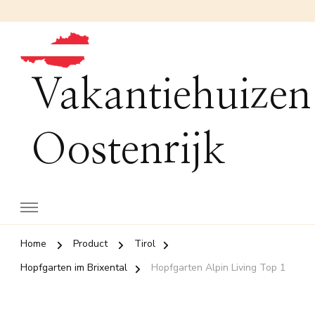
Vakantiehuizen
Oostenrijk
Home
Product
Tirol
Hopfgarten im Brixental
Hopfgarten Alpin Living Top 1