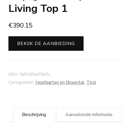
Living Top 1
€
390.15
BEKIJK DE AANBIEDING
SKU:
fa80d9a45b5c
Categorieën:
Hopfgarten im Brixental
,
Tirol
Beschrijving
Aanvullende informatie