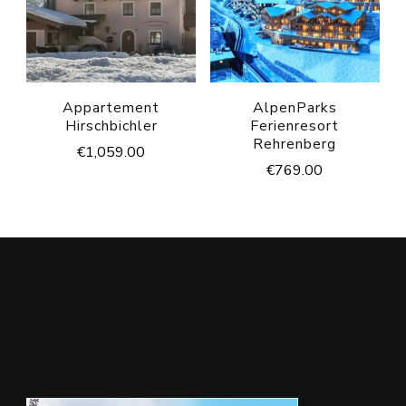
Appartement
AlpenParks
Hirschbichler
Ferienresort
Rehrenberg
€
1,059.00
€
769.00