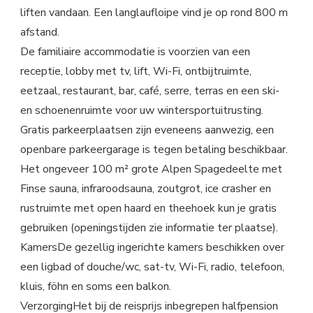
liften vandaan. Een langlaufloipe vind je op rond 800 m
afstand.
De familiaire accommodatie is voorzien van een
receptie, lobby met tv, lift, Wi-Fi, ontbijtruimte,
eetzaal, restaurant, bar, café, serre, terras en een ski-
en schoenenruimte voor uw wintersportuitrusting.
Gratis parkeerplaatsen zijn eveneens aanwezig, een
openbare parkeergarage is tegen betaling beschikbaar.
Het ongeveer 100 m² grote Alpen Spagedeelte met
Finse sauna, infraroodsauna, zoutgrot, ice crasher en
rustruimte met open haard en theehoek kun je gratis
gebruiken (openingstijden zie informatie ter plaatse).
KamersDe gezellig ingerichte kamers beschikken over
een ligbad of douche/wc, sat-tv, Wi-Fi, radio, telefoon,
kluis, föhn en soms een balkon.
VerzorgingHet bij de reisprijs inbegrepen halfpension