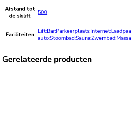
Afstand tot
500
de skilift
Lift;Bar;Parkeerplaats;Internet;Laadpaa
Faciliteiten
auto;Stoombad;Sauna;Zwembad;Massag
Gerelateerde producten