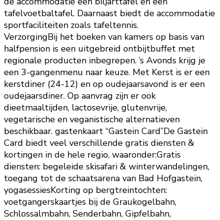
de accommodatie een biljarttafel en een
tafelvoetbaltafel. Daarnaast biedt de accommodatie
sportfaciliteiten zoals tafeltennis.
VerzorgingBij het boeken van kamers op basis van
halfpension is een uitgebreid ontbijtbuffet met
regionale producten inbegrepen. ’s Avonds krijg je
een 3-gangenmenu naar keuze. Met Kerst is er een
kerstdiner (24-12) en op oudejaarsavond is er een
oudejaarsdiner. Op aanvrag zijn er ook
dieetmaaltijden, lactosevrije, glutenvrije,
vegetarische en veganistische alternatieven
beschikbaar. gastenkaart “Gastein Card”De Gastein
Card biedt veel verschillende gratis diensten &
kortingen in de hele regio, waaronder:Gratis
diensten: begeleide skisafari & winterwandelingen,
toegang tot de schaatsarena van Bad Hofgastein,
yogasessiesKorting op bergtreintochten:
voetgangerskaartjes bij de Graukogelbahn,
Schlossalmbahn, Senderbahn, Gipfelbahn,