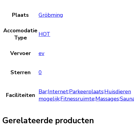
Plaats
Gröbming
Accomodatie
HOT
Type
Vervoer
ev
Sterren
0
Bar;Internet;Parkeerplaats;Huisdieren
Faciliteiten
mogelijk;Fitnessruimte;Massages;Sau
Gerelateerde producten