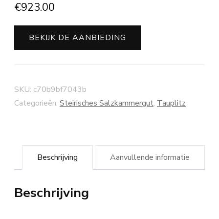
€
923.00
BEKIJK DE AANBIEDING
SKU:
c70b9bf7043b
Categorieën:
Steirisches Salzkammergut
,
Tauplitz
Beschrijving
Aanvullende informatie
Beschrijving