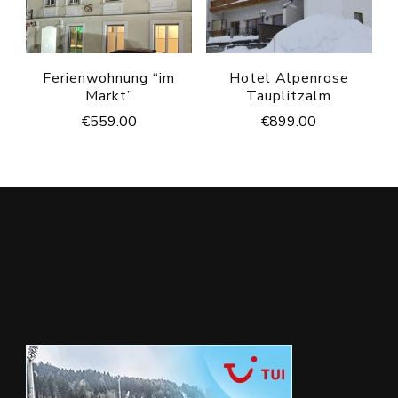
Ferienwohnung “im
Hotel Alpenrose
Markt”
Tauplitzalm
€
559.00
€
899.00