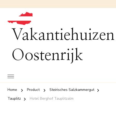
Vakantiehuizen
Oostenrijk
Home
Product
Steirisches Salzkammergut
Tauplitz
Hotel Berghof Tauplitzalm