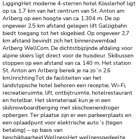
LiggingHet moderne 4-sterren hotel Kösslerhof ligt
op ca. 1,7 km van het centrum van St. Anton am
Arlberg op een hoogte van ca. 1.304 m. De op
ongeveer 2,5 km afstand gelegen lift Galzigbahn
biedt toegang tot het skigebied. Op ongeveer 2,7
km afstand bevindt zich het binnenzwembad
Arlberg WellCom. De dichtstbijzijnde afdaling voor
alpine skiërs ligt direct voor de huisdeur. Skibussen
stoppen op een afstand van ca. 140 m. Het station
St. Anton am Arlberg bereik je na zo´n 2,6
km.InrichtingTot de faciliteiten van het
landstypische hotel behoren een receptie, Wi-Fi,
recreatieruimte, lift, ontbijtruimte, hotelrestaurant
en hotelbar. Het skimateriaal kun je in een
ski/snowboardberging met skischoenendroger
opbergen. Ter plaatse zijn er een parkeerplaats en
een oplaadpunt voor elektrische auto´s (tegen
betaling) – op basis van
beschikbaarheid.WellnessHet wellnessgedeelte