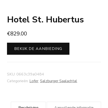
Hotel St. Hubertus
€
829.00
BEKIJK DE AANBIEDING
SKU:
0663c39a0484
Categorieën:
Lofer
,
Salzburger Saalachtal
Beschrijving
Aanvullende informatie