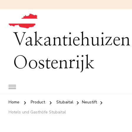
Vakantiehuizen
Oostenrijk
Home
Product
Stubaital
Neustift
Hotels und Gasthöfe Stubaital