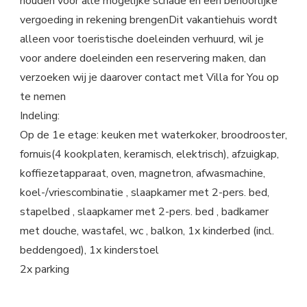
houden voor alle mogelijke schade en een behoorlijke
vergoeding in rekening brengenDit vakantiehuis wordt
alleen voor toeristische doeleinden verhuurd, wil je
voor andere doeleinden een reservering maken, dan
verzoeken wij je daarover contact met Villa for You op
te nemen
Indeling:
Op de 1e etage: keuken met waterkoker, broodrooster,
fornuis(4 kookplaten, keramisch, elektrisch), afzuigkap,
koffiezetapparaat, oven, magnetron, afwasmachine,
koel-/vriescombinatie , slaapkamer met 2-pers. bed,
stapelbed , slaapkamer met 2-pers. bed , badkamer
met douche, wastafel, wc , balkon, 1x kinderbed (incl.
beddengoed), 1x kinderstoel
2x parking