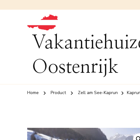
Vakantiehuiz
Oostenrijk
Home
Product
Zell am See-Kaprun
Kapru