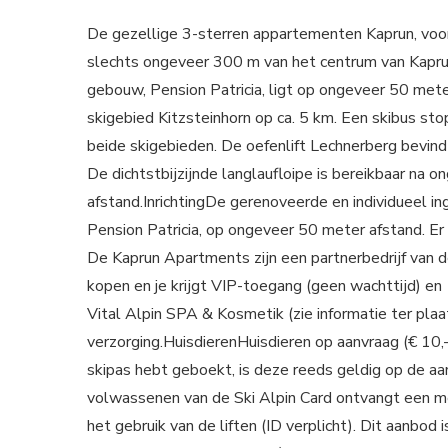
De gezellige 3-sterren appartementen Kaprun, voor
slechts ongeveer 300 m van het centrum van Kapr
gebouw, Pension Patricia, ligt op ongeveer 50 mete
skigebied Kitzsteinhorn op ca. 5 km. Een skibus st
beide skigebieden. De oefenlift Lechnerberg bevind
De dichtstbijzijnde langlaufloipe is bereikbaar na
afstand.InrichtingDe gerenoveerde en individueel i
Pension Patricia, op ongeveer 50 meter afstand. Er 
De Kaprun Apartments zijn een partnerbedrijf van de
kopen en je krijgt VIP-toegang (geen wachttijd) e
Vital Alpin SPA & Kosmetik (zie informatie ter pla
verzorging.HuisdierenHuisdieren op aanvraag (€ 10
skipas hebt geboekt, is deze reeds geldig op de a
volwassenen van de Ski Alpin Card ontvangt een mee
het gebruik van de liften (ID verplicht). Dit aanbod