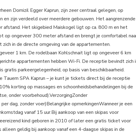
heen Domizil Egger Kaprun, zijn zeer centraal gelegen, op
un en zijn verdeeld over meerdere gebouwen. Het aangrenzende
r afstand. Het skigebied Maiskogel ligt op ca. 800 m en het
opt op ongeveer 300 meter afstand en brengt je comfortabel naa
t zich in de directe omgeving van de appartementen.
 ongeveer 1 km. De rodelbaan Kohlschnait ligt op ongeveer 6 km
ngerichte appartementen hebben Wi-Fi. De receptie bevindt zich i
is gratis parkeergelegenheid, op basis van beschikbaarheid.
 Tauern SPA Kaprun – je kunt je tickets direct bij de receptie
n 10% korting op massages en schoonheidsbehandelingen bij de
atse, onder voorbehoud).VerzorgingZonder
,- per dag, zonder voer)Belangrijke opmerkingenWanneer je een
ankomstdag vanaf 15 uur.Bij aankoop van een skipas voor
reizend kind geboren in 2010 of later een gratis ticket voor
 is alleen geldig bij aankoop vanaf een 4-daagse skipas in de