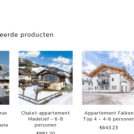
teerde producten
run
Chalet-appartement
Appartement Falken
Madelief – 6-8
Top 4 – 4-6 persone
auna
personen
€
643.23
€
981.20