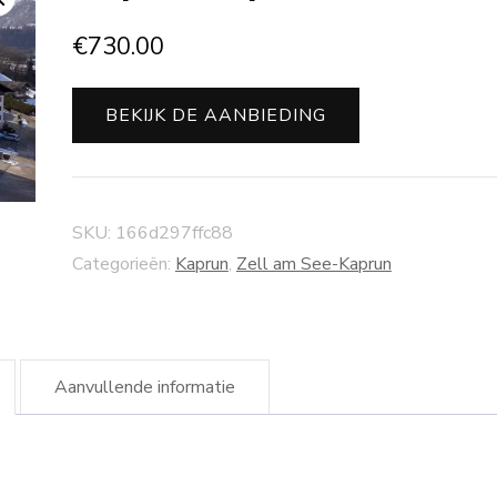
€
730.00
BEKIJK DE AANBIEDING
SKU:
166d297ffc88
Categorieën:
Kaprun
,
Zell am See-Kaprun
Aanvullende informatie